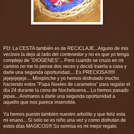
PD: La CESTA también es de RECICLAJE...Alguno de mis
vecinos la dejo al lado del contenedor y no es que yo tenga
complejo de "DIOGENES"... Pero cuando se cruzo en mi
camino no me lo pense dos veces y decidi traerla a casa y
darle una segunda oportunidad.... Es PRECIOSA!!!!!!
jejejejejeje.... Minipinche y yo hemos disfrutado mucho
haciendo estos "Papa Noeles de caramelos" para regalar el
dia 24 durante la cena de Nochebuena... Lo hemos pasado
pipas... Animaros a darle una segunda oportunidad a
aquello que nos parece inservible.
Ya hemos puesto también nuestro arbolito y que feliz esta
mi enano... Si solo se es niño una vez y como disfrutan de
estos días MAGICOS!!! Su sonrisa es mi mejor regalo.