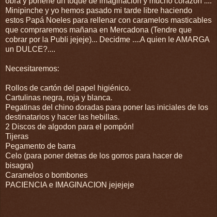
obra y ponerle un toque de imaginación y mucho corazón ....
Minipinche y yo hemos pasado mi tarde libre haciendo
estos Papá Noeles para rellenar con caramelos masticables
que compraremos mañana en Mercadona (Tendre que
cobrar por la Publi jejeje)... Decidme ....A quien le AMARGA
un DULCE?....
Necesitaremos:
Rollos de cartón del papel higiénico.
Cartulinas negra, roja y blanca.
Pegatinas del chino doradas para poner las iniciales de los
destinatarios y hacer las hebillas.
2 Discos de algodon para el pompón!
Tijeras
Pegamento de barra
Celo (para poner detras de los gorros para hacer de
bisagra)
Caramelos o bombones
PACIENCIA e IMAGINACION jejejeje